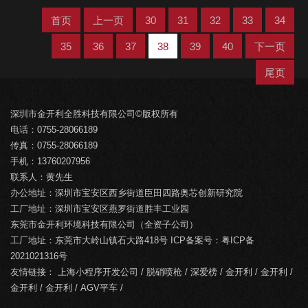
首页
上一页
30
31
32
33
34
35
36
37
38
39
40
下一页
尾页
深圳市金开利全胜科技有限公司©版权所有
电话：0755-28066189
传真：0755-28066189
手机：13760207956
联系人：黄先生
办公地址：深圳市宝安区西乡街道臣田四路奥芯创新研究院
工厂地址：深圳市宝安区燕罗街道胜丰工业园
东莞市金开利环境科技有限公司（全资子公司）
工厂地址：东莞市大岭山镇石大路418号 ICP备案号：
粤ICP备
2021021316号
友情链接：
上海小程序开发公司
/
脱硝喷枪
/
深爱榜
/
金开利
/
金开利
/
金开利
/
金开利
/
AGV平车
/